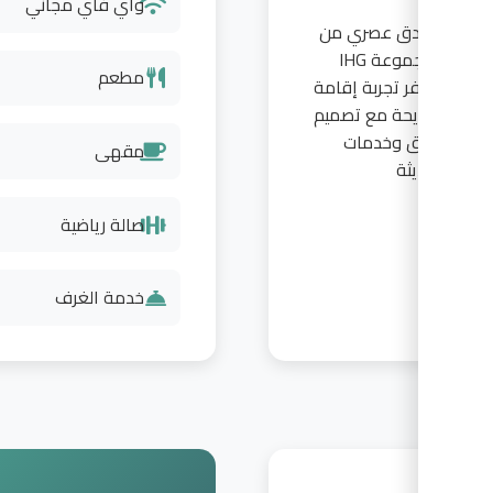
واي فاي مجاني
دق عصري من
مجموعة IHG
مطعم
ر تجربة إقامة
حة مع تصميم
ق وخدمات
مقهى
ثة
صالة رياضية
خدمة الغرف