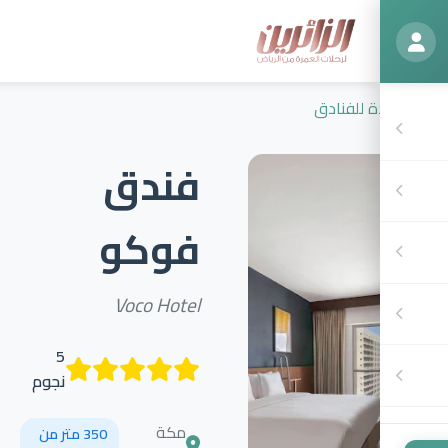
ة للفنادق
فندق
فوكو
Voco Hotel
5
نجوم
مكة
350 متر من