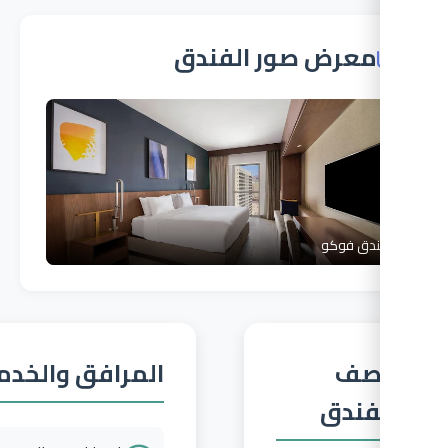
معرض صور الفندق
دق فوكو
صف
المرافق والخدمات
فندق