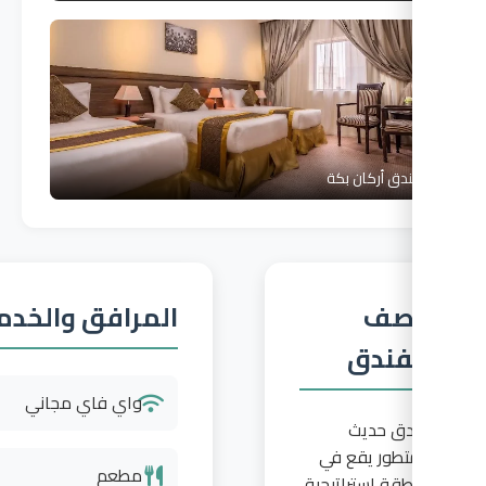
دق أركان بكة
صف
المرافق والخدمات
فندق
واي فاي مجاني
دق حديث
طور يقع في
مطعم
قة استراتيجية